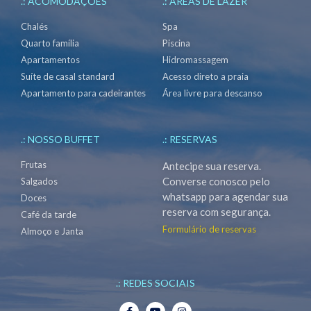
.: ACOMODAÇÕES
.: ÁREAS DE LAZER
Chalés
Spa
Quarto família
Piscina
Apartamentos
Hidromassagem
Suíte de casal standard
Acesso direto a praia
Apartamento para cadeirantes
Área livre para descanso
.: NOSSO BUFFET
.: RESERVAS
Frutas
Antecipe sua reserva.
Converse conosco pelo
Salgados
whatsapp para agendar sua
Doces
reserva com segurança.
Café da tarde
Formulário de reservas
Almoço e Janta
.: REDES SOCIAIS