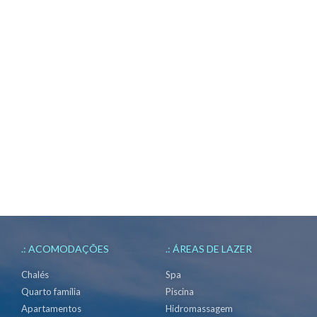
.: ACOMODAÇÕES
.: ÁREAS DE LAZER
Chalés
Spa
Quarto família
Piscina
Apartamentos
Hidromassagem