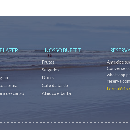
DE LAZER
.: NOSSO BUFFET
.: RESERV
Frutas
Antecipe su
Converse c
Salgados
whatsapp p
agem
Doces
reserva com
to a praia
Café da tarde
Formulário 
para descanso
Almoço e Janta