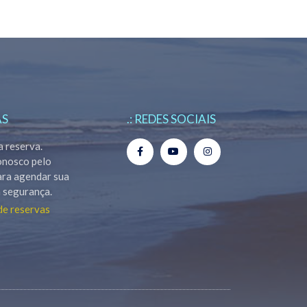
AS
.: REDES SOCIAIS
a reserva.
onosco pelo
ara agendar sua
 segurança.
de reservas